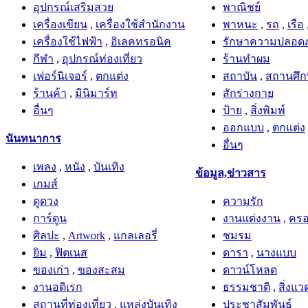
เครื่องเขียน
,
เครื่องใช้สำนักงาน
พาหนะ
,
รถ
,
เรือ
เครื่องใช้ไฟฟ้า
,
อิเลคทรอนิค
รักษาความปลอดภ
กีฬา
,
อุปกรณ์ท่องเที่ยว
ร้านทำผม
เฟอร์นิเจอร์
,
ตกแต่ง
สถาบัน
,
สถานศึ
ร้านค้า
,
มินิมาร์ท
สักร่างกาย
อื่นๆ
ป้าย
,
สิ่งพิมพ์
ออกแบบ
,
ตกแต่ง
นันทนาการ
อื่นๆ
เพลง
,
หนัง
,
บันเทิง
ข้อมูล,ข่าวสาร
เกมส์
ดูดวง
ความรัก
การ์ตูน
งานแต่งงาน
,
ครอ
ศิลปะ
,
Artwork
,
แกลเลอรี่
ชมรม
ยิม
,
ฟิตเนส
ดารา
,
นางแบบ
ของเก่า
,
ของสะสม
ดาวน์โหลด
งานอดิเรก
ธรรมชาติ
,
สิ่งแว
สถานที่ท่องเที่ยว
,
แหล่งบันเทิง
ประชาสัมพันธ์
ต้นไม้
สาระความรู้
,
การ