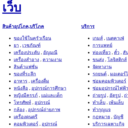
สินค้าอุปโภค,บริโภค
บริการ
ของใช้ในครัวเรือน
เกมส์
,
เนตคาเฟ่
ยา
,
เวชภัณฑ์
การแพทย์
เครื่องประดับ
,
อัญมณี
ท่องเที่ยว
,
ตั๋ว
,
สั
เครื่องสำอาง
,
ความงาม
ขนส่ง
,
โลจิสติกส์
สินค้าแฟชั่น
จัดหางาน
ของที่ระลึก
รถยนต์
,
มอเตอร์ไ
อาหาร
,
เครื่องดื่ม
ซ่อมคอมพิวเตอร์
หนังสือ
,
อุปกรณ์การศึกษา
ซ่อมอุปกรณ์ไฟฟ้า
หญิงมีครรภ์
,
แม่และเด็ก
ถ่ายรูป
,
อัดรูป
,
ถ่
โทรศัพท์
,
อุปกรณ์
ทำเล็บ
,
เพ้นเล็บ
กล้อง
,
อุปกรณ์ถ่ายภาพ
ทำกุญแจ
เครื่องดนตรี
กฎหมาย
,
บัญชี
คอมพิวเตอร์
,
อุปกรณ์
บริการเฉพาะกิจ
อุปกรณ์เสริมสวย
พาณิชย์