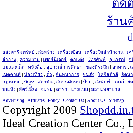
อสังหาริมทรัพย์
,
ก่อสร้าง
|
เครื่องเขียน
,
เครื่องใช้สำนักงาน
|
เคร
สำอาง
,
ความงาม
|
เฟอร์นิเจอร์
,
ตกแต่ง
|
โทรศัพท์
,
อุปกรณ์
|
ก
แม่และเด็ก
|
หนังสือ
,
อุปกรณ์การศึกษา
|
ของที่ระลึก
|
อาหาร
,
เ
เนตคาเฟ่
|
ท่องเที่ยว
,
ตั๋ว
,
สันทนาการ
|
ขนส่ง
,
โลจิสติกส์
|
จัดห
กฎหมาย
,
บัญชี
|
สถาบัน
,
สถานศึกษา
|
ป้าย
,
สิ่งพิมพ์
|
เกมส์
|
ยิ
บันเทิง
|
สัตว์เลี้ยง
|
ชมรม
|
ดารา
,
นางแบบ
|
สถานพยาบาล
Advertising
|
Affiliates
|
Policy
|
Contact Us
|
About Us
|
Sitemap
Copyright 2009
Shopdd.in.
Ideal Creation Center Co., 
IC-MyHost.com
|
Shopdd.