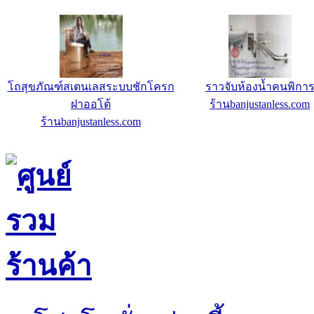
โถสุขภัณฑ์สเตนเลสระบบชักโครก
ราวจับห้องน้ำคนพิกา
ฝาออโต้
ร้านbanjustanless.com
ร้านbanjustanless.com
โปรโมชั่น ช่วงนี้