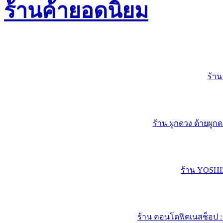
ร้าน
ร้าน ผูกดวง ด้ายผูกดว
ร้าน YOSH
ร้าน คอนโดฟิตเนสช็อป :