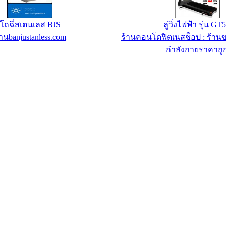
โถฉี่สเตนเลส BJS
ลู่วิ่งไฟฟ้า รุ่น GT
้านbanjustanless.com
ร้านคอนโดฟิตเนสช็อป : ร้าน
กำลังกายราคาถู