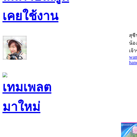
สุช
น้อง
เจ้
wan
han