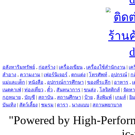
อสังหาริมทรัพย์
,
ก่อสร้าง
|
เครื่องเขียน
,
เครื่องใช้สำนักงาน
|
เคร
สำอาง
,
ความงาม
|
เฟอร์นิเจอร์
,
ตกแต่ง
|
โทรศัพท์
,
อุปกรณ์
|
ก
แม่และเด็ก
|
หนังสือ
,
อุปกรณ์การศึกษา
|
ของที่ระลึก
|
อาหาร
,
เ
เนตคาเฟ่
|
ท่องเที่ยว
,
ตั๋ว
,
สันทนาการ
|
ขนส่ง
,
โลจิสติกส์
|
จัดห
กฎหมาย
,
บัญชี
|
สถาบัน
,
สถานศึกษา
|
ป้าย
,
สิ่งพิมพ์
|
เกมส์
|
ยิ
บันเทิง
|
สัตว์เลี้ยง
|
ชมรม
|
ดารา
,
นางแบบ
|
สถานพยาบาล
"Powered by High-Perfo
ic